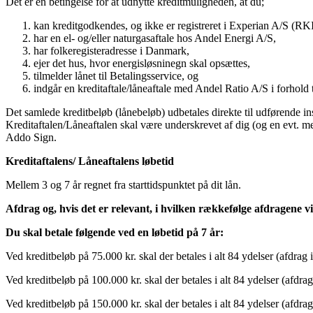
Det er en betingelse for at udnytte kreditmuligheden, 
kan kreditgodkendes, og ikke er registreret i Experian A/S (RKI)
har en el- og/eller naturgasaftale hos Andel Energi A/S,
har folkeregisteradresse i Danmark,
ejer det hus, hvor energisløsninegn skal opsættes,
tilmelder lånet til Betalingsservice, og
indgår en kreditaftale/låneaftale med Andel Ratio A/S i forhold ti
Det samlede kreditbeløb (lånebeløb) udbetales direkte til udførende ins
Kreditaftalen/Låneaftalen skal være underskrevet af dig (og en evt. me
Addo Sign.
Kreditaftalens/ Låneaftalens løbetid
Mellem 3 og 7 år regnet fra starttidspunktet på dit lån.
Afdrag og, hvis det er relevant, i hvilken rækkefølge afdragene vil
Du skal betale følgende ved en løbetid på 7 år:
Ved kreditbeløb på 75.000 kr. skal der betales i alt 84 ydelser (afdrag 
Ved kreditbeløb på 100.000 kr. skal der betales i alt 84 ydelser (afdrag
Ved kreditbeløb på 150.000 kr. skal der betales i alt 84 ydelser (afdrag