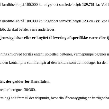
 kreditbeløb på 100.000 kr. udgør det samlede beløb
129.761 kr.
Ved 
 kreditbeløb på 100.000 kr. udgør det samlede beløb
123.203 kr.
Ved 
løb, du skal betale, være anderledes.
nesteydelser eller er knyttet til levering af specifikke varer eller t
ing (hvorved forstås enten,; solceller, batterier, varmepumpe og/eller n
den kontantpris som fremgår af den faktura som du modtager fra den valg
ter, der gælder for låneaftalen.
 renter beregnes 30/360.
ing) helt frem til det tidspunkt, hvor din låneansøgning er færdigbehand