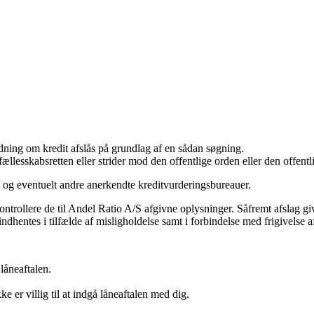
odning om kredit afslås på grundlag af en sådan søgning.
fællesskabsretten eller strider mod den offentlige orden eller den offentl
S og eventuelt andre anerkendte kreditvurderingsbureauer.
 kontrollere de til Andel Ratio A/S afgivne oplysninger. Såfremt afslag 
hentes i tilfælde af misligholdelse samt i forbindelse med frigivelse af
 låneaftalen.
 er villig til at indgå låneaftalen med dig.