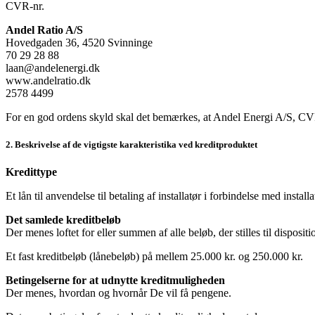
CVR-nr.
Andel Ratio A/S
Hovedgaden 36, 4520 Svinninge
70 29 28 88
laan@andelenergi.dk
www.andelratio.dk
2578 4499
For en god ordens skyld skal det bemærkes, at Andel Energi A/S, CV
2. Beskrivelse af de vigtigste karakteristika ved kreditproduktet
Kredittype
Et lån til anvendelse til betaling af installatør i forbindelse med install
Det samlede kreditbeløb
Der menes loftet for eller summen af alle beløb, der stilles til dispositio
Et fast kreditbeløb (lånebeløb) på mellem 25.000 kr. og 250.000 kr.
Betingelserne for at udnytte kreditmuligheden
Der menes, hvordan og hvornår De vil få pengene.