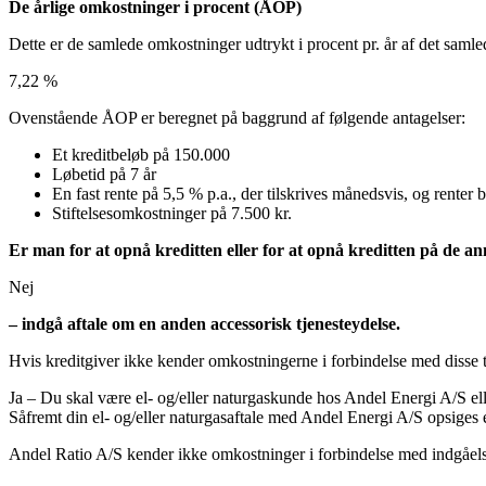
De årlige omkostninger i procent (ÅOP)
Dette er de samlede omkostninger udtrykt i procent pr. år af det saml
7,22 %
Ovenstående ÅOP er beregnet på baggrund af følgende antagelser:
Et kreditbeløb på 150.000
Løbetid på 7 år
En fast rente på 5,5 % p.a., der tilskrives månedsvis, og renter
Stiftelsesomkostninger på 7.500 kr.
Er man for at opnå kreditten
eller for at opnå kreditten på de an
Nej
– indgå aftale om en anden accessorisk tjenesteydelse.
Hvis kreditgiver ikke kender omkostningerne i forbindelse med disse t
Ja – Du skal være el- og/eller naturgaskunde hos Andel Energi A/S ell
Såfremt din el- og/eller naturgasaftale med Andel Energi A/S opsiges e
Andel Ratio A/S kender ikke omkostninger i forbindelse med indgåelse