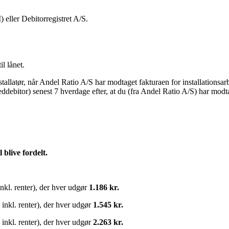
at du;
 eller Debitorregistret A/S.
l lånet.
tallatør, når Andel Ratio A/S har modtaget fakturaen for installationsarbe
ddebitor) senest 7 hverdage efter, at du (fra Andel Ratio A/S) har modtag
 blive fordelt.
inkl. renter), der hver udgør
1.186 kr.
 inkl. renter), der hver udgør
1.545 kr.
 inkl. renter), der hver udgør
2.263 kr.