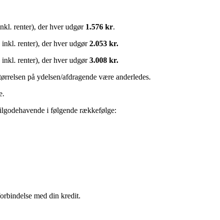
inkl. renter), der hver udgør
1.576 kr
.
 inkl. renter), der hver udgør
2.053 kr.
 inkl. renter), der hver udgør
3.008 kr.
størrelsen på ydelsen/afdragende være anderledes.
e.
 tilgodehavende i følgende rækkefølge:
forbindelse med din kredit.