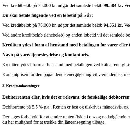
Ved kreditbeløb på 75.000 kr. udgør det samlede beløb
99.584 kr.
Ved
Du skal betale følgende ved en løbetid på 5 år:
Ved kreditbeløb på 75.000 kr. udgør det samlede beløb
94.551 kr.
Ved
Ved andre kreditbeløb (lånebeløb) og anden løbetid vil det samlede be
Kreditten ydes i form af henstand med betalingen for varer eller tje
Navn på vare/ tjenesteydelse og kontantpris.
Kreditten ydes i form af henstand med betalingen ved køb af energiløsn
Kontantprisen for den pågældende energiløsning vil være identisk med 
3. Kreditomkostninger
Debitorrenten eller, hvis det er relevant, de forskellige debitorren
Debitorrente på 5,5 % p.a.. Renten er fast og tilskrives månedsvis, og
Der tages forbehold for at ændre renten (både i op- og nedadgående retn
du har mulighed for at trække din låneansøgning tilbage.