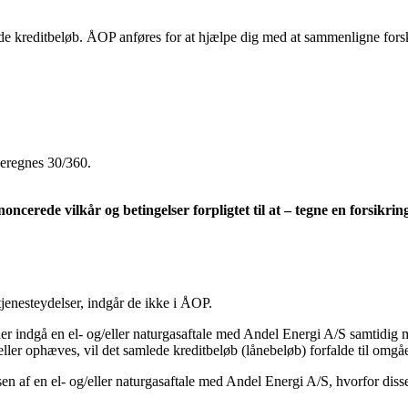
ede kreditbeløb. ÅOP anføres for at hjælpe dig med at sammenligne forsk
 beregnes 30/360.
noncerede vilkår og betingelser forpligtet til at – tegne en forsikri
jenesteydelser, indgår de ikke i ÅOP.
er indgå en el- og/eller naturgasaftale med Andel Energi A/S samtidig 
ller ophæves, vil det samlede kreditbeløb (lånebeløb) forfalde til omgå
n af en el- og/eller naturgasaftale med Andel Energi A/S, hvorfor dis